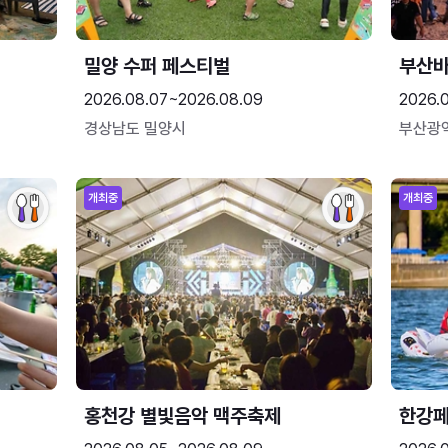
밀양 수퍼 페스티벌
부산
2026.08.07~2026.08.09
2026.
경상남도 밀양시
부산광
개최중
개최중
홍천강 별빛음악 맥주축제
한강