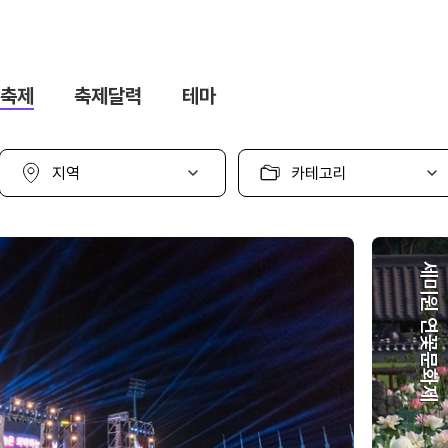
축제
축제달력
테마
지
카
역
테
선
고
택
리
선
택
세미원 연꽃문화제