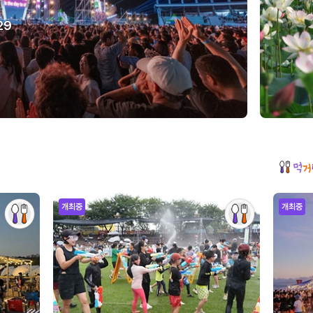
29
개최중
개최중