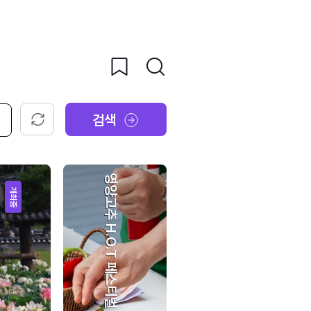
검색
초기화
영양고추 H.O.T 페스티벌
개최중