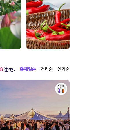
축제일순
거리순
인기순