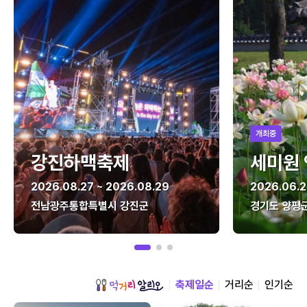
개최중
강진하맥축제
세미원
2026.08.27 ~ 2026.08.29
2026.06.2
전남광주통합특별시 강진군
경기도 양평
축제일순
거리순
인기순