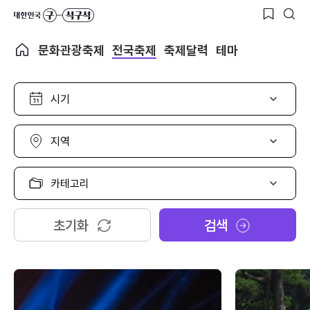
문화관광축제
전국축제
축제달력
테마
시
기
선
택
지
역
선
택
카
테
고
리
초기화
검색
선
택