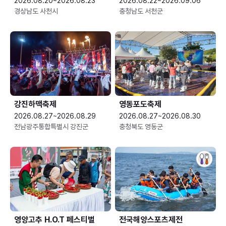
2026.08.20~2026.08.23
2026.08.22~2026.09.06
경상남도 사천시
충청남도 서천군
강진하맥축제
영동포도축제
2026.08.27~2026.08.29
2026.08.27~2026.08.30
전남광주통합특별시 강진군
충청북도 영동군
영양고추 H.O.T 페스티벌
전국해양스포츠제전