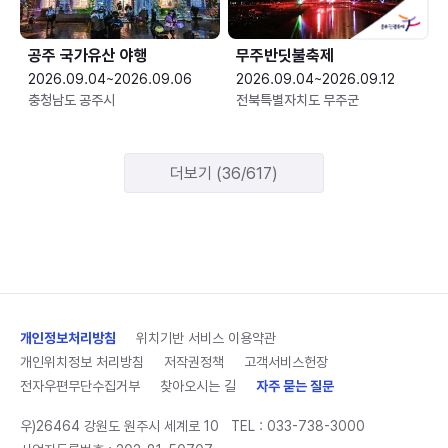
공주 국가유산 야행
무주반딧불축제
2026.09.04~2026.09.06
2026.09.04~2026.09.12
충청남도 공주시
전북특별자치도 무주군
더보기 (36/617)
개인정보처리방침
위치기반 서비스 이용약관
개인위치정보 처리방침
저작권정책
고객서비스헌장
전자우편무단수집거부
찾아오시는 길
자주 묻는 질문
우)26464 강원도 원주시 세계로 10
TEL :
033-738-3000