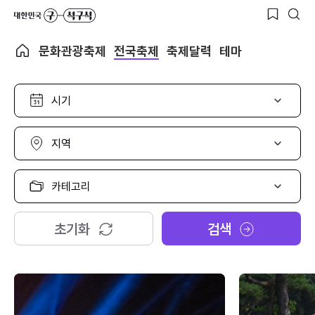
문화관광축제
전국축제
축제달력
테마
시
기
선
택
지
역
선
택
카
테
고
리
초기화
검색
선
택