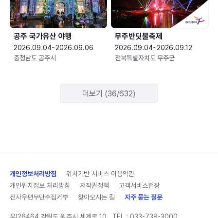
공주 국가유산 야행
무주반딧불축제
2026.09.04~2026.09.06
2026.09.04~2026.09.12
충청남도 공주시
전북특별자치도 무주군
더보기 (36/632)
개인정보처리방침
위치기반 서비스 이용약관
개인위치정보 처리방침
저작권정책
고객서비스헌장
전자우편무단수집거부
찾아오시는 길
자주 묻는 질문
우)26464 강원도 원주시 세계로 10
TEL :
033-738-3000