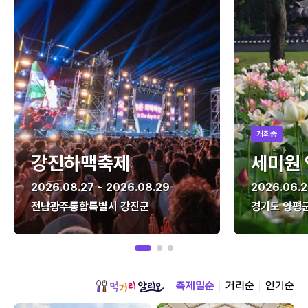
개최중
강진하맥축제
세미원
2026.08.27 ~ 2026.08.29
2026.06.2
전남광주통합특별시 강진군
경기도 양평
축제일순
거리순
인기순