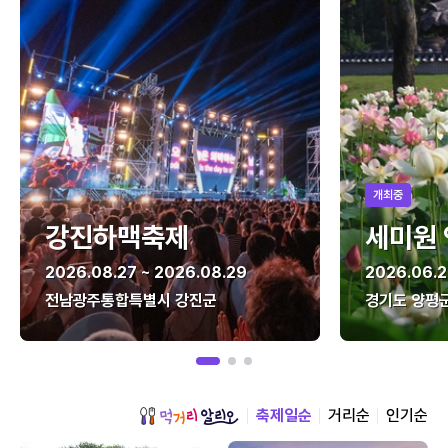
개최중
강진하맥축제
세미원
2026.08.27 ~ 2026.08.29
2026.06.2
전남광주통합특별시 강진군
경기도 양평
축제일순
거리순
인기순