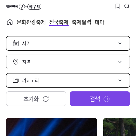
문화관광축제
전국축제
축제달력
테마
시
기
선
택
지
역
선
택
카
테
고
리
초기화
검색
선
택