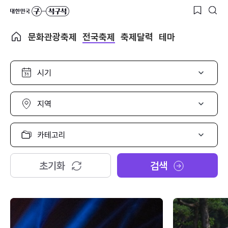
문화관광축제
전국축제
축제달력
테마
시
기
선
택
지
역
선
택
카
테
고
리
초기화
검색
선
택