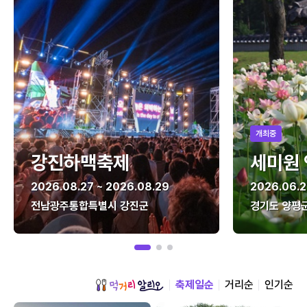
개최중
강진하맥축제
세미원
2026.08.27 ~ 2026.08.29
2026.06.2
전남광주통합특별시 강진군
경기도 양평
축제일순
거리순
인기순