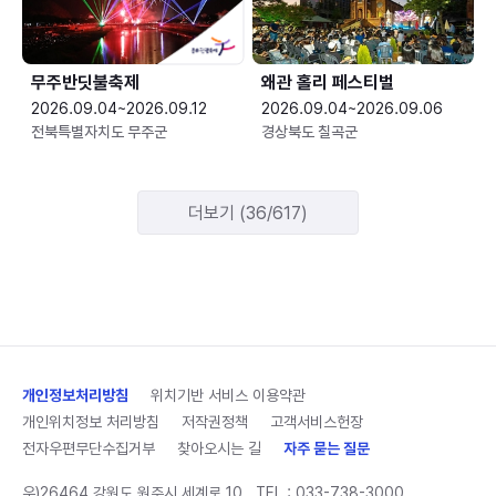
무주반딧불축제
왜관 홀리 페스티벌
2026.09.04~2026.09.12
2026.09.04~2026.09.06
전북특별자치도 무주군
경상북도 칠곡군
더보기 (36/617)
개인정보처리방침
위치기반 서비스 이용약관
개인위치정보 처리방침
저작권정책
고객서비스헌장
전자우편무단수집거부
찾아오시는 길
자주 묻는 질문
우)26464 강원도 원주시 세계로 10
TEL :
033-738-3000