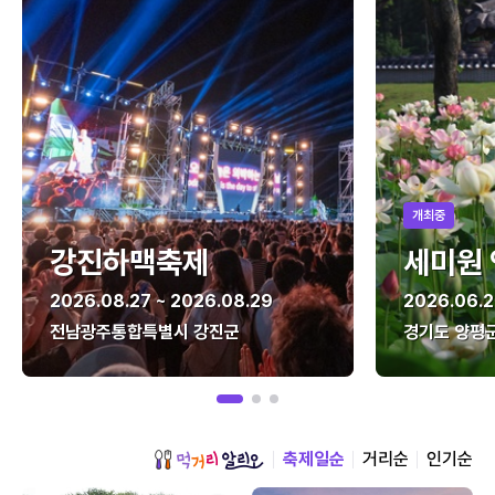
개최중
강진하맥축제
세미원
2026.08.27 ~ 2026.08.29
2026.06.2
전남광주통합특별시 강진군
경기도 양평
축제일순
거리순
인기순