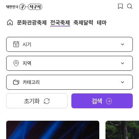
문화관광축제
전국축제
축제달력
테마
시
기
선
택
지
역
선
택
카
테
고
리
초기화
검색
선
택