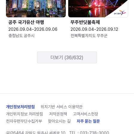
공주 국가유산 야행
무주반딧불축제
2026.09.04~2026.09.06
2026.09.04~2026.09.12
충청남도 공주시
전북특별자치도 무주군
더보기 (36/632)
개인정보처리방침
위치기반 서비스 이용약관
개인위치정보 처리방침
저작권정책
고객서비스헌장
전자우편무단수집거부
찾아오시는 길
자주 묻는 질문
우)26464 강원도 원주시 세계로 10
TEL :
033-738-3000