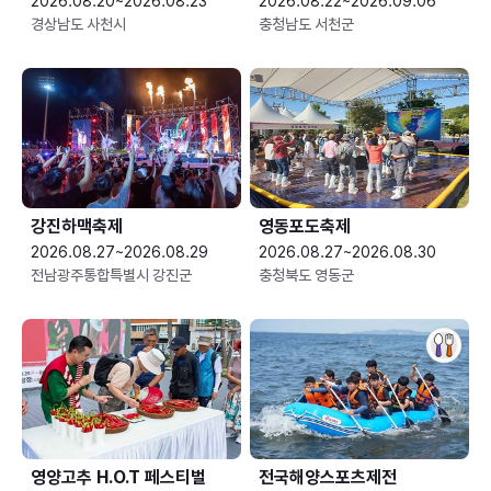
2026.08.20~2026.08.23
2026.08.22~2026.09.06
경상남도 사천시
충청남도 서천군
강진하맥축제
영동포도축제
2026.08.27~2026.08.29
2026.08.27~2026.08.30
전남광주통합특별시 강진군
충청북도 영동군
영양고추 H.O.T 페스티벌
전국해양스포츠제전