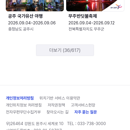
공주 국가유산 야행
무주반딧불축제
2026.09.04~2026.09.06
2026.09.04~2026.09.12
충청남도 공주시
전북특별자치도 무주군
더보기 (36/617)
개인정보처리방침
위치기반 서비스 이용약관
개인위치정보 처리방침
저작권정책
고객서비스헌장
전자우편무단수집거부
찾아오시는 길
자주 묻는 질문
우)26464 강원도 원주시 세계로 10
TEL :
033-738-3000