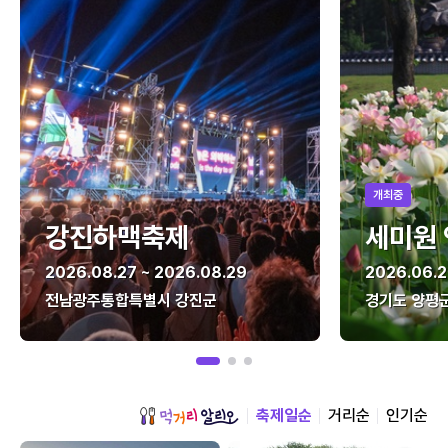
개최중
강진하맥축제
세미원
2026.08.27 ~ 2026.08.29
2026.06.2
전남광주통합특별시 강진군
경기도 양평
축제일순
거리순
인기순