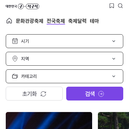
문화관광축제
전국축제
축제달력
테마
시
기
선
택
지
역
선
택
카
테
고
리
초기화
검색
선
택