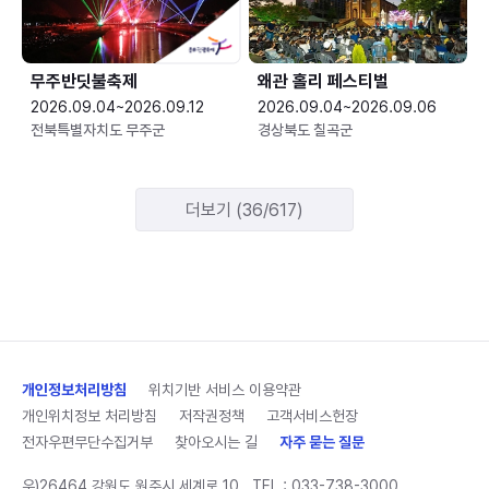
무주반딧불축제
왜관 홀리 페스티벌
2026.09.04~2026.09.12
2026.09.04~2026.09.06
전북특별자치도 무주군
경상북도 칠곡군
더보기 (36/617)
개인정보처리방침
위치기반 서비스 이용약관
개인위치정보 처리방침
저작권정책
고객서비스헌장
전자우편무단수집거부
찾아오시는 길
자주 묻는 질문
우)26464 강원도 원주시 세계로 10
TEL :
033-738-3000