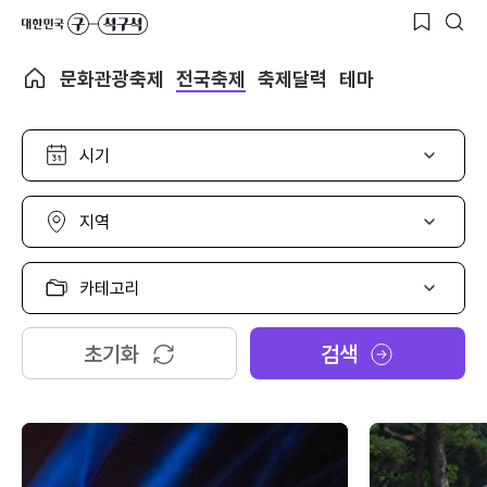
문화관광축제
전국축제
축제달력
테마
시
기
선
택
지
역
선
택
카
테
고
리
초기화
검색
선
택