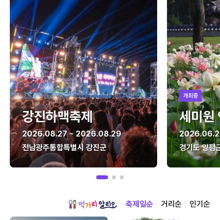
개최중
강진하맥축제
세미원
2026.08.27 ~ 2026.08.29
2026.06.2
전남광주통합특별시 강진군
경기도 양평
축제일순
거리순
인기순