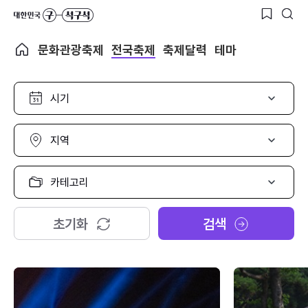
문화관광축제
전국축제
축제달력
테마
시
기
선
택
지
역
선
택
카
테
고
리
초기화
검색
선
택