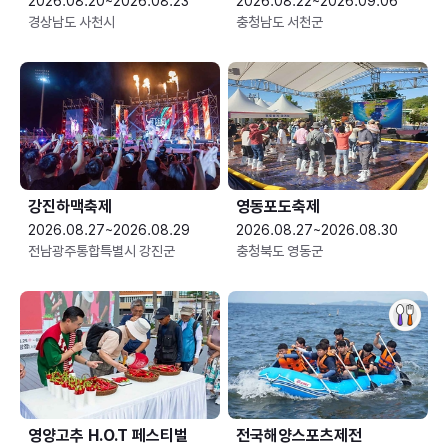
2026.08.20~2026.08.23
2026.08.22~2026.09.06
경상남도 사천시
충청남도 서천군
강진하맥축제
영동포도축제
2026.08.27~2026.08.29
2026.08.27~2026.08.30
전남광주통합특별시 강진군
충청북도 영동군
영양고추 H.O.T 페스티벌
전국해양스포츠제전