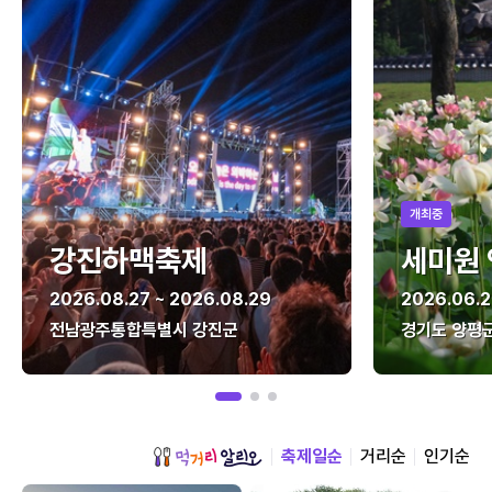
개최중
강진하맥축제
세미원
2026.08.27 ~ 2026.08.29
2026.06.2
전남광주통합특별시 강진군
경기도 양평
축제일순
거리순
인기순