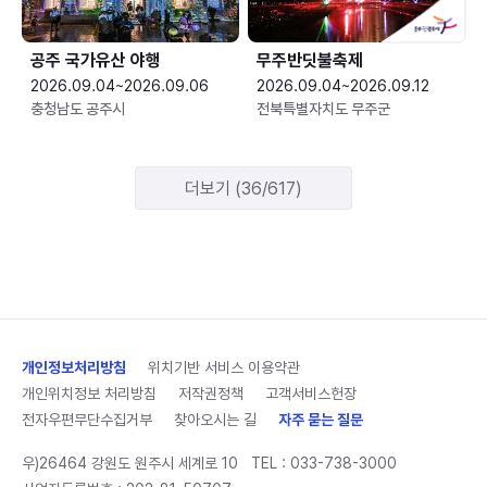
공주 국가유산 야행
무주반딧불축제
2026.09.04~2026.09.06
2026.09.04~2026.09.12
충청남도 공주시
전북특별자치도 무주군
더보기 (36/617)
개인정보처리방침
위치기반 서비스 이용약관
개인위치정보 처리방침
저작권정책
고객서비스헌장
전자우편무단수집거부
찾아오시는 길
자주 묻는 질문
우)26464 강원도 원주시 세계로 10
TEL :
033-738-3000