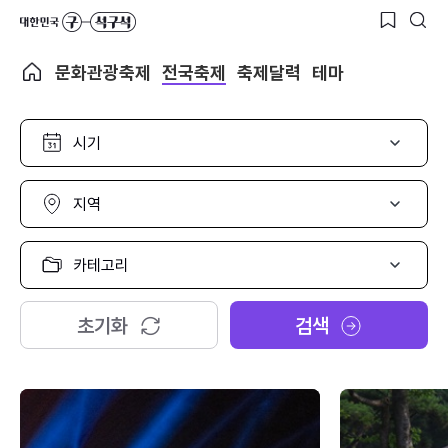
문화관광축제
전국축제
축제달력
테마
시
기
선
택
지
역
선
택
카
테
고
리
초기화
검색
선
택