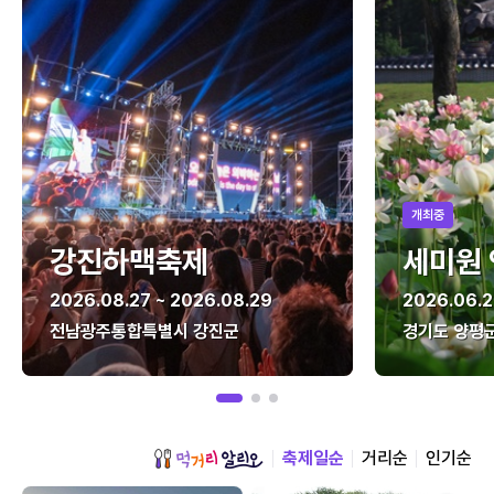
개최중
강진하맥축제
세미원
2026.08.27 ~ 2026.08.29
2026.06.2
전남광주통합특별시 강진군
경기도 양평
축제일순
거리순
인기순