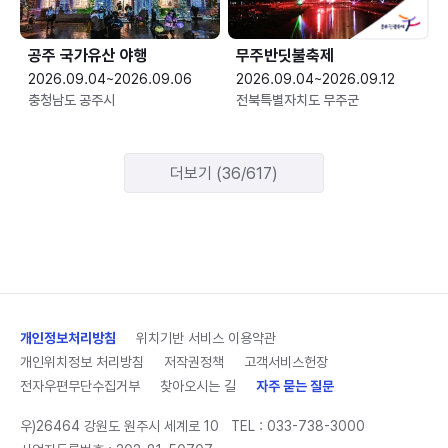
공주 국가유산 야행
무주반딧불축제
2026.09.04~2026.09.06
2026.09.04~2026.09.12
충청남도 공주시
전북특별자치도 무주군
더보기 (36/617)
개인정보처리방침
위치기반 서비스 이용약관
개인위치정보 처리방침
저작권정책
고객서비스헌장
전자우편무단수집거부
찾아오시는 길
자주 묻는 질문
우)26464 강원도 원주시 세계로 10
TEL :
033-738-3000