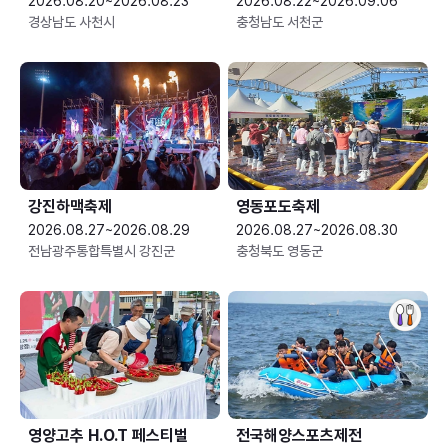
2026.08.20~2026.08.23
2026.08.22~2026.09.06
경상남도 사천시
충청남도 서천군
강진하맥축제
영동포도축제
2026.08.27~2026.08.29
2026.08.27~2026.08.30
전남광주통합특별시 강진군
충청북도 영동군
영양고추 H.O.T 페스티벌
전국해양스포츠제전