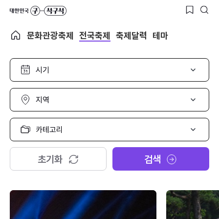
문화관광축제
전국축제
축제달력
테마
시
기
선
택
지
역
선
택
카
테
고
리
초기화
검색
선
택