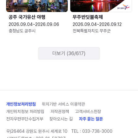
공주 국가유산 야행
무주반딧불축제
2026.09.04~2026.09.06
2026.09.04~2026.09.12
충청남도 공주시
전북특별자치도 무주군
더보기 (36/617)
개인정보처리방침
위치기반 서비스 이용약관
개인위치정보 처리방침
저작권정책
고객서비스헌장
전자우편무단수집거부
찾아오시는 길
자주 묻는 질문
우)26464 강원도 원주시 세계로 10
TEL :
033-738-3000