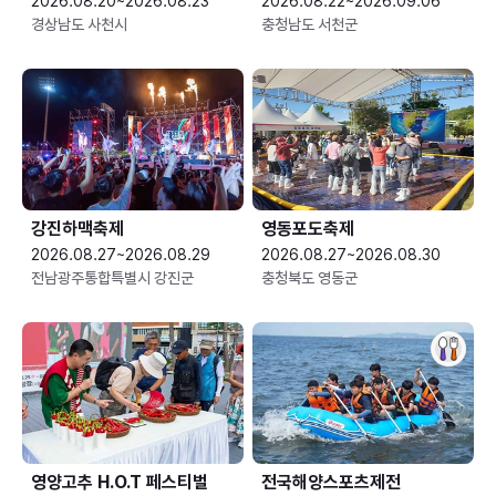
2026.08.20~2026.08.23
2026.08.22~2026.09.06
경상남도 사천시
충청남도 서천군
강진하맥축제
영동포도축제
2026.08.27~2026.08.29
2026.08.27~2026.08.30
전남광주통합특별시 강진군
충청북도 영동군
영양고추 H.O.T 페스티벌
전국해양스포츠제전