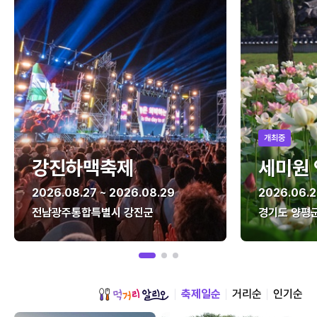
개최중
강진하맥축제
세미원
2026.08.27 ~ 2026.08.29
2026.06.2
전남광주통합특별시 강진군
경기도 양평
축제일순
거리순
인기순