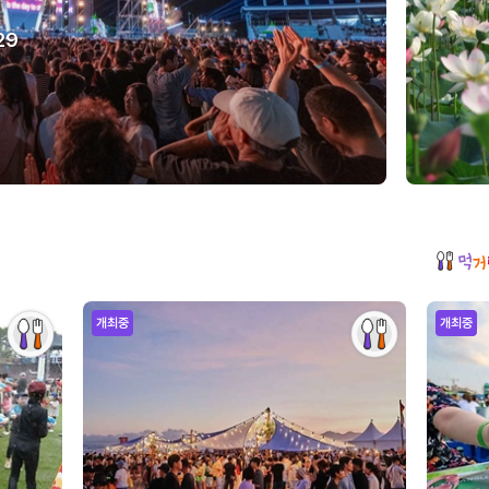
29
개최중
개최중