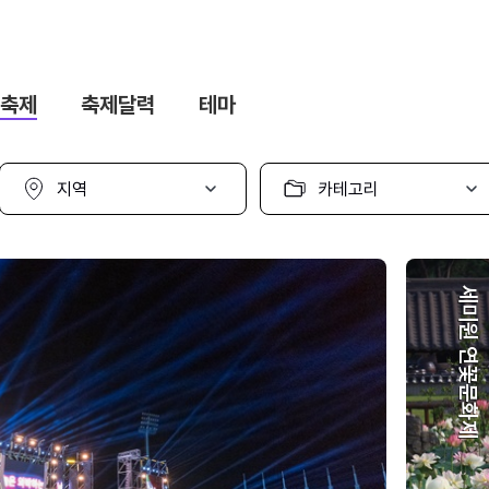
축제
축제달력
테마
지
카
역
테
선
고
택
리
선
택
세미원 연꽃문화제