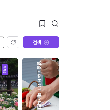
검색
초기화
영양고추 H.O.T 페스티벌
개최중