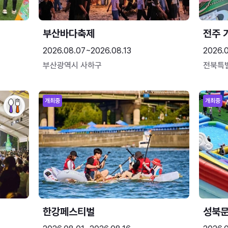
부산바다축제
전주 
2026.08.07~2026.08.13
2026.
부산광역시 사하구
전북특
개최중
개최중
한강페스티벌
성북