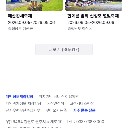
예산황새축제
한여름 밤의 신정호 별빛축제
2026.09.05~2026.09.06
2026.09.05~2026.09.06
충청남도 예산군
충청남도 아산시
더보기 (36/617)
개인정보처리방침
위치기반 서비스 이용약관
개인위치정보 처리방침
저작권정책
고객서비스헌장
전자우편무단수집거부
찾아오시는 길
자주 묻는 질문
우)26464 강원도 원주시 세계로 10
TEL :
033-738-3000