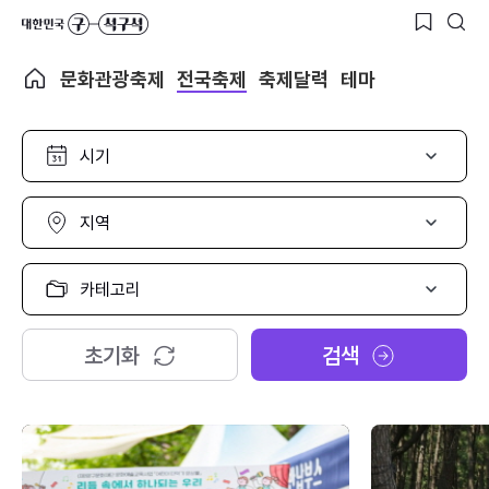
문화관광축제
전국축제
축제달력
테마
시
기
선
택
지
역
선
택
카
테
고
리
초기화
검색
선
택