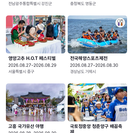
전남광주통합특별시 강진군
충청북도 영동군
영양고추 H.O.T 페스티벌
전국해양스포츠제전
2026.08.27~2026.08.29
2026.08.27~2026.08.30
서울특별시 중구
경상남도 거제시
고흥 국가유산 야행
국토정중앙 청춘양구 배꼽축
제