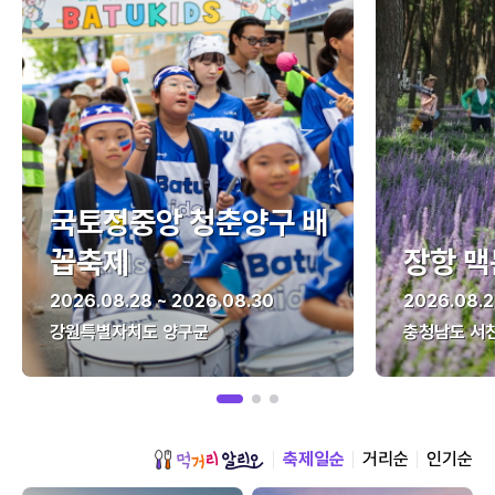
국토정중앙 청춘양구 배
꼽축제
장항 맥
2026.08.28 ~ 2026.08.30
2026.08.2
강원특별자치도 양구군
충청남도 서
축제일순
거리순
인기순