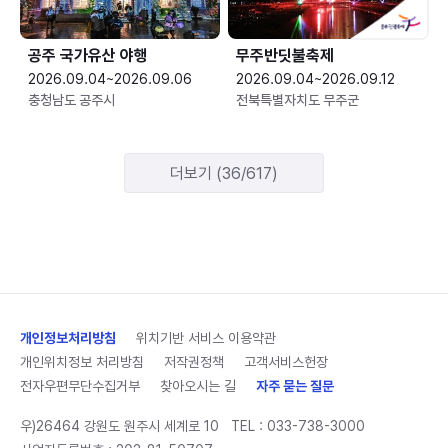
공주 국가유산 야행
무주반딧불축제
2026.09.04~2026.09.06
2026.09.04~2026.09.12
충청남도 공주시
전북특별자치도 무주군
더보기 (36/617)
개인정보처리방침
위치기반 서비스 이용약관
개인위치정보 처리방침
저작권정책
고객서비스헌장
전자우편무단수집거부
찾아오시는 길
자주 묻는 질문
우)26464 강원도 원주시 세계로 10
TEL :
033-738-3000