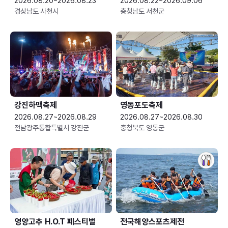
2026.08.20~2026.08.23
2026.08.22~2026.09.06
경상남도 사천시
충청남도 서천군
강진하맥축제
영동포도축제
2026.08.27~2026.08.29
2026.08.27~2026.08.30
전남광주통합특별시 강진군
충청북도 영동군
영양고추 H.O.T 페스티벌
전국해양스포츠제전