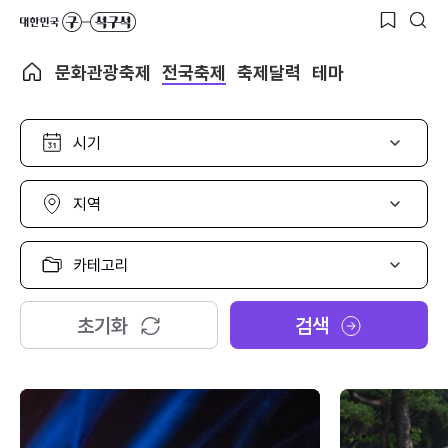
문화관광축제
전국축제
축제달력
테마
시
기
선
택
지
역
선
택
카
테
고
리
초기화
검색
선
택