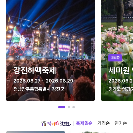
개최중
강진하맥축제
세미원
2026.08.27 ~ 2026.08.29
2026.06.2
전남광주통합특별시 강진군
경기도 양평
축제일순
거리순
인기순