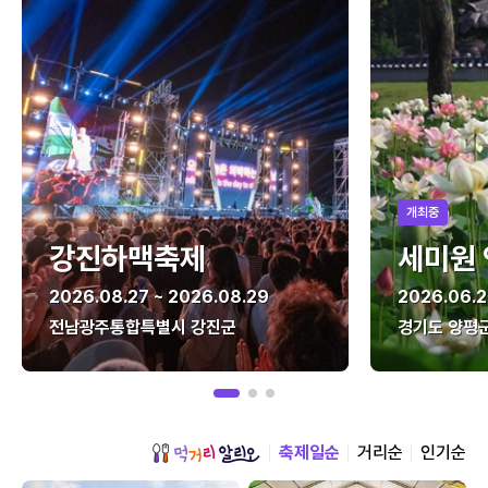
개최중
강진하맥축제
세미원
2026.08.27 ~ 2026.08.29
2026.06.2
전남광주통합특별시 강진군
경기도 양평
축제일순
거리순
인기순