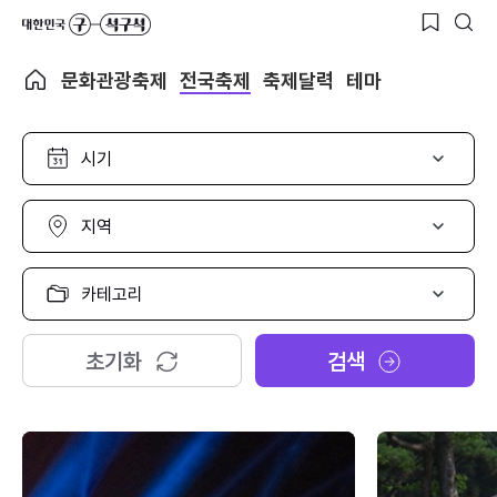
문화관광축제
전국축제
축제달력
테마
시
기
선
택
지
역
선
택
카
테
고
리
초기화
검색
선
택