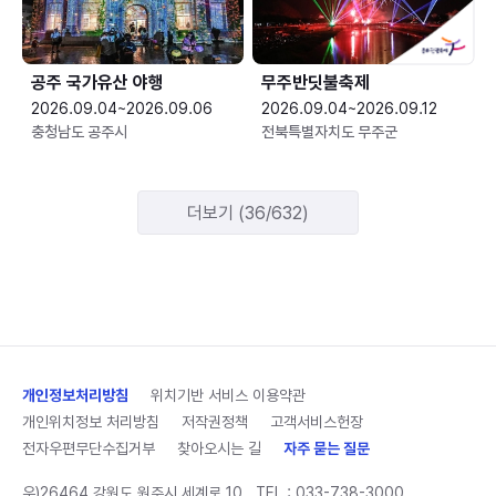
공주 국가유산 야행
무주반딧불축제
2026.09.04~2026.09.06
2026.09.04~2026.09.12
충청남도 공주시
전북특별자치도 무주군
더보기 (36/632)
개인정보처리방침
위치기반 서비스 이용약관
개인위치정보 처리방침
저작권정책
고객서비스헌장
전자우편무단수집거부
찾아오시는 길
자주 묻는 질문
우)26464 강원도 원주시 세계로 10
TEL :
033-738-3000