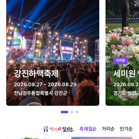
개최중
강진하맥축제
세미원
2026.08.27 ~ 2026.08.29
2026.06.2
전남광주통합특별시 강진군
경기도 양평
축제일순
거리순
인기순