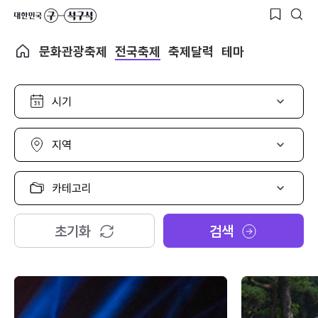
문화관광축제
전국축제
축제달력
테마
시
기
선
택
지
역
선
택
카
테
고
리
초기화
검색
선
택