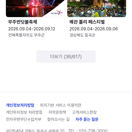
무주반딧불축제
왜관 홀리 페스티벌
2026.09.04~2026.09.12
2026.09.04~2026.09.06
전북특별자치도 무주군
경상북도 칠곡군
더보기 (36/617)
개인정보처리방침
위치기반 서비스 이용약관
개인위치정보 처리방침
저작권정책
고객서비스헌장
전자우편무단수집거부
찾아오시는 길
자주 묻는 질문
우)26464 강원도 원주시 세계로 10
TEL :
033-738-3000