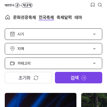
문화관광축제
전국축제
축제달력
테마
시
기
선
택
지
역
선
택
카
테
고
리
초기화
검색
선
택