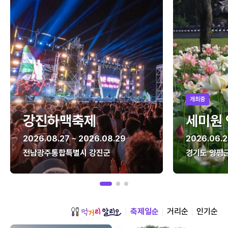
개최중
강진하맥축제
세미원
2026.08.27 ~ 2026.08.29
2026.06.2
전남광주통합특별시 강진군
경기도 양평
축제일순
거리순
인기순