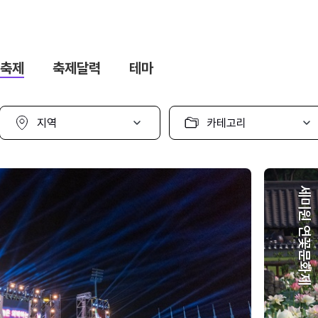
축제
축제달력
테마
지
카
역
테
선
고
택
리
선
택
세미원 연꽃문화제