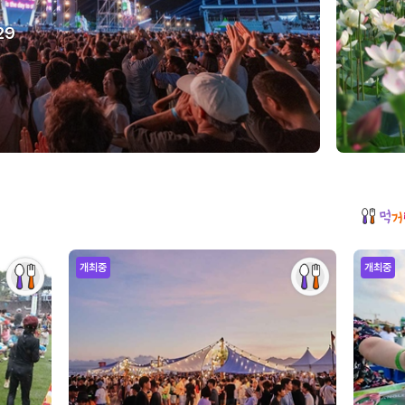
29
개최중
개최중