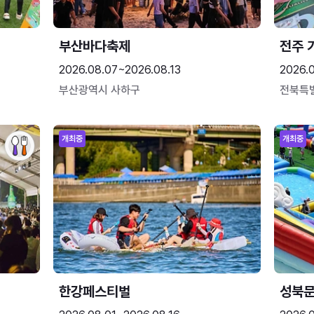
부산바다축제
전주 
2026.08.07~2026.08.13
2026.
부산광역시 사하구
전북특
개최중
개최중
한강페스티벌
성북