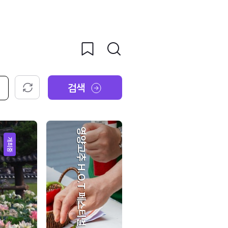
검색
초기화
영양고추 H.O.T 페스티벌
개최중