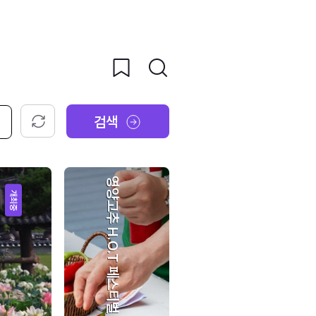
검색
초기화
영양고추 H.O.T 페스티벌
개최중