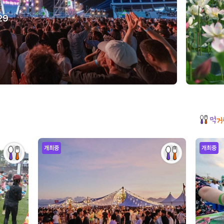
29
개최중
개최중