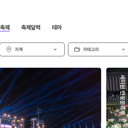
축제
축제달력
테마
지
카
역
테
선
고
택
리
선
택
세미원 연꽃문화제