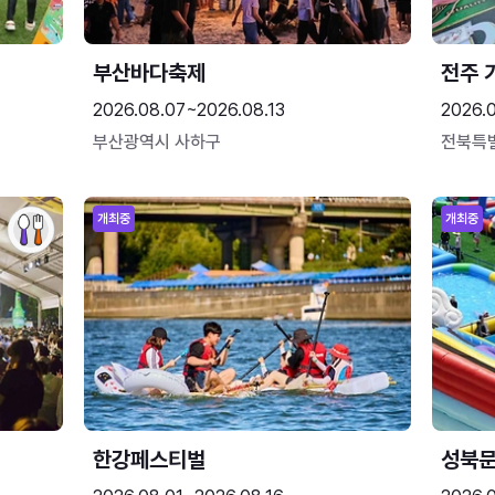
부산바다축제
전주 
2026.08.07~2026.08.13
2026.
부산광역시 사하구
전북특
개최중
개최중
한강페스티벌
성북