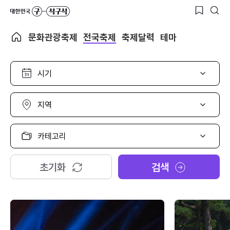
문화관광축제
전국축제
축제달력
테마
시
기
선
택
지
역
선
택
카
테
고
리
초기화
검색
선
택