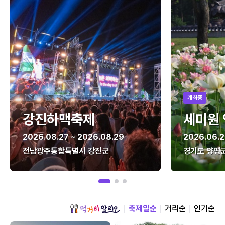
개최중
강진하맥축제
세미원
2026.08.27 ~ 2026.08.29
2026.06.2
전남광주통합특별시 강진군
경기도 양평
축제일순
거리순
인기순