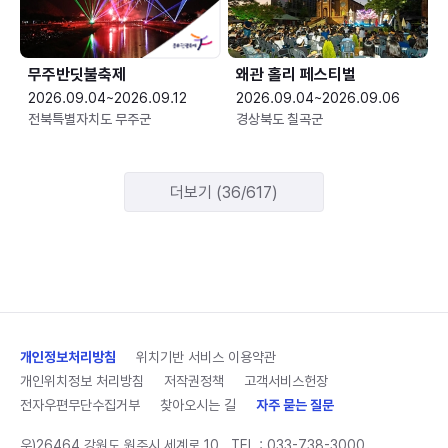
무주반딧불축제
왜관 홀리 페스티벌
2026.09.04~2026.09.12
2026.09.04~2026.09.06
전북특별자치도 무주군
경상북도 칠곡군
더보기 (36/617)
개인정보처리방침
위치기반 서비스 이용약관
개인위치정보 처리방침
저작권정책
고객서비스헌장
전자우편무단수집거부
찾아오시는 길
자주 묻는 질문
우)26464 강원도 원주시 세계로 10
TEL :
033-738-3000