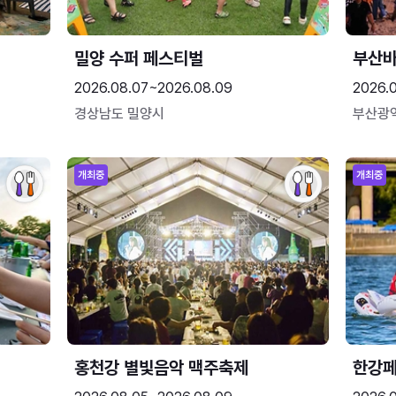
밀양 수퍼 페스티벌
부산
2026.08.07~2026.08.09
2026.
경상남도 밀양시
부산광
개최중
개최중
홍천강 별빛음악 맥주축제
한강