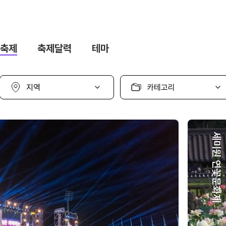
축제
축제달력
테마
지
카
역
테
선
고
택
리
선
택
세미원 연꽃문화제