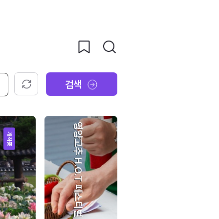
검색
초기화
영양고추 H.O.T 페스티벌
개최중