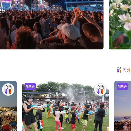
29
개최중
개최중