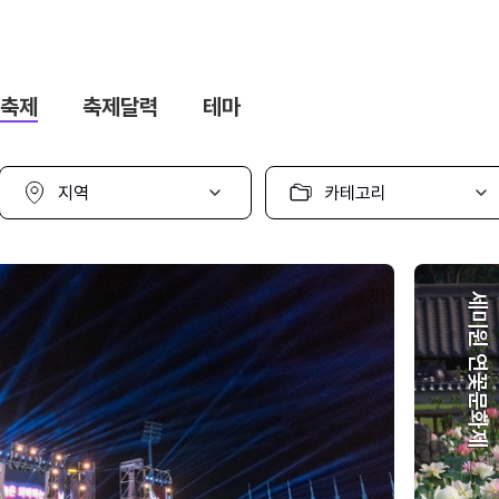
축제
축제달력
테마
지
카
역
테
선
고
택
리
선
택
세미원 연꽃문화제