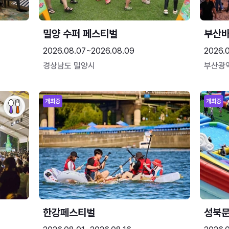
밀양 수퍼 페스티벌
부산
2026.08.07~2026.08.09
2026.
경상남도 밀양시
부산광
개최중
개최중
한강페스티벌
성북