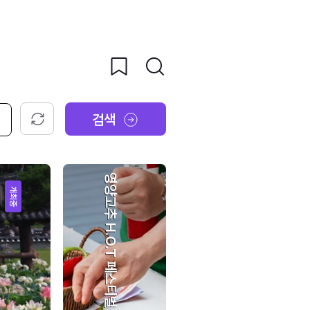
검색
초기화
영양고추 H.O.T 페스티벌
개최중