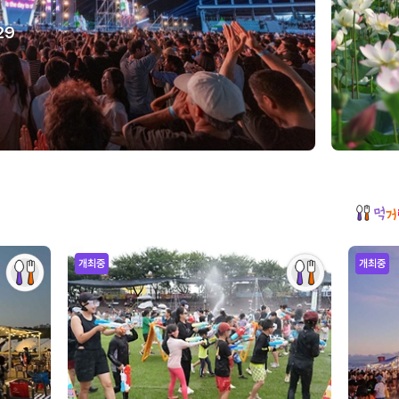
29
개최중
개최중