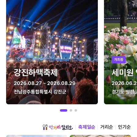
개최중
강진하맥축제
세미원
2026.08.27 ~ 2026.08.29
2026.06.2
전남광주통합특별시 강진군
경기도 양평
축제일순
거리순
인기순