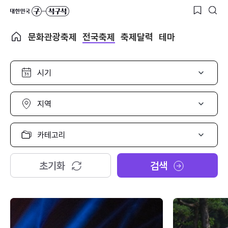
문화관광축제
전국축제
축제달력
테마
시
기
선
택
지
역
선
택
카
테
고
리
초기화
검색
선
택