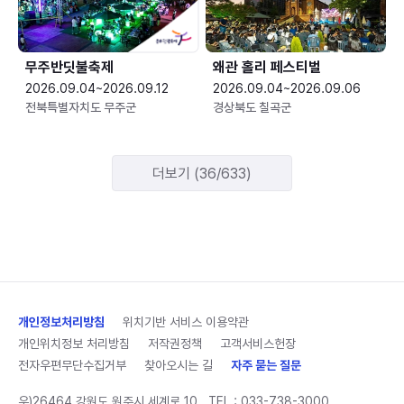
무주반딧불축제
왜관 홀리 페스티벌
2026.09.04~2026.09.12
2026.09.04~2026.09.06
전북특별자치도 무주군
경상북도 칠곡군
더보기 (36/633)
개인정보처리방침
위치기반 서비스 이용약관
개인위치정보 처리방침
저작권정책
고객서비스헌장
전자우편무단수집거부
찾아오시는 길
자주 묻는 질문
우)26464 강원도 원주시 세계로 10
TEL :
033-738-3000