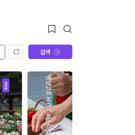
검색
초기화
영양고추 H.O.T 페스티벌
개최중