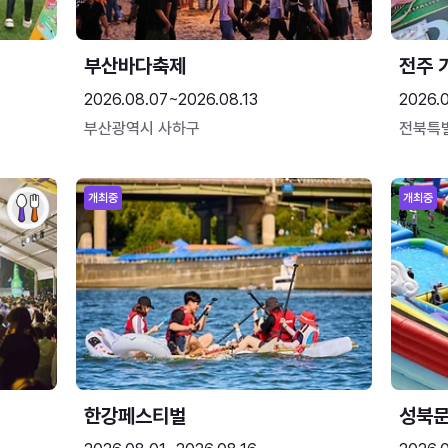
부산바다축제
전주 
2026.08.07~2026.08.13
2026.
부산광역시 사하구
전북특
개최중
개최중
한강페스티벌
성북