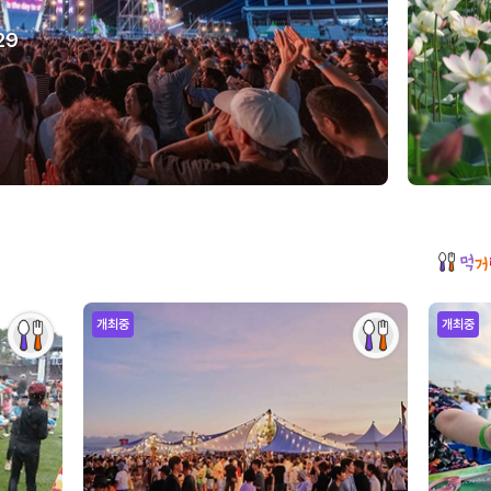
29
개최중
개최중