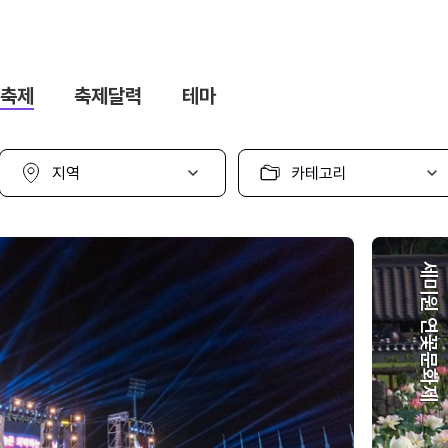
축제
축제달력
테마
지
카
역
테
선
고
택
리
선
택
세미원 연꽃문화제