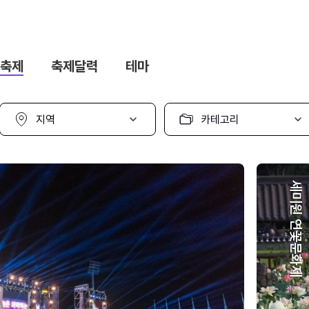
축제
축제달력
테마
지
카
역
테
선
고
택
리
선
택
세미원 연꽃문화제