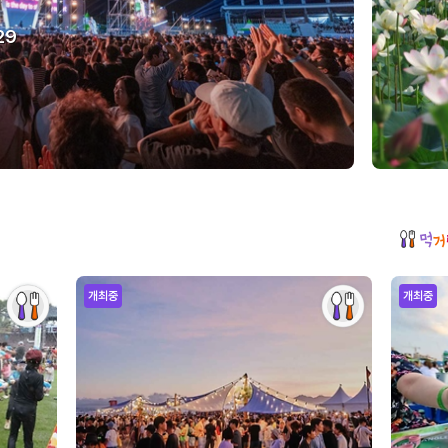
29
개최중
개최중