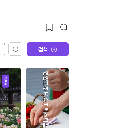
검색
초기화
영양고추 H.O.T 페스티벌
개최중