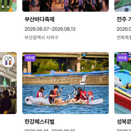
부산바다축제
전주 
2026.08.07~2026.08.13
2026.
부산광역시 사하구
전북특
개최중
개최중
한강페스티벌
성북