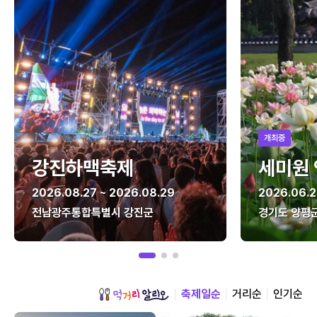
개최중
강진하맥축제
세미원
2026.08.27 ~ 2026.08.29
2026.06.2
전남광주통합특별시 강진군
경기도 양평
축제일순
거리순
인기순