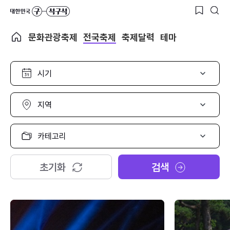
문화관광축제
전국축제
축제달력
테마
시
기
선
택
지
역
선
택
카
테
고
리
초기화
검색
선
택