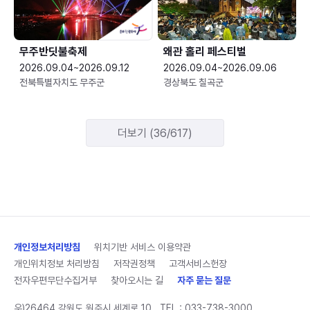
무주반딧불축제
왜관 홀리 페스티벌
2026.09.04~2026.09.12
2026.09.04~2026.09.06
전북특별자치도 무주군
경상북도 칠곡군
더보기 (36/617)
개인정보처리방침
위치기반 서비스 이용약관
개인위치정보 처리방침
저작권정책
고객서비스헌장
전자우편무단수집거부
찾아오시는 길
자주 묻는 질문
우)26464 강원도 원주시 세계로 10
TEL :
033-738-3000