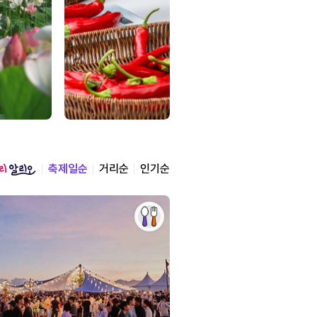
축제일순
거리순
인기순