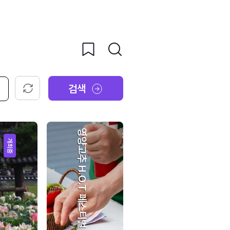
검색
초기화
영양고추 H.O.T 페스티벌
개최중