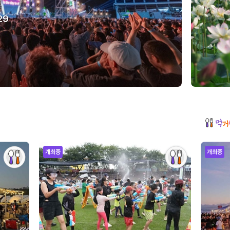
29
개최중
개최중