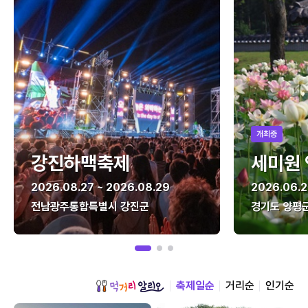
개최중
강진하맥축제
세미원
2026.08.27 ~ 2026.08.29
2026.06.2
전남광주통합특별시 강진군
경기도 양평
축제일순
거리순
인기순