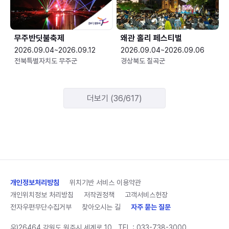
무주반딧불축제
왜관 홀리 페스티벌
2026.09.04~2026.09.12
2026.09.04~2026.09.06
전북특별자치도 무주군
경상북도 칠곡군
더보기 (36/617)
개인정보처리방침
위치기반 서비스 이용약관
개인위치정보 처리방침
저작권정책
고객서비스헌장
전자우편무단수집거부
찾아오시는 길
자주 묻는 질문
우)26464 강원도 원주시 세계로 10
TEL :
033-738-3000