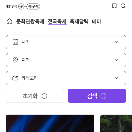
문화관광축제
전국축제
축제달력
테마
시
기
선
택
지
역
선
택
카
테
고
리
초기화
검색
선
택