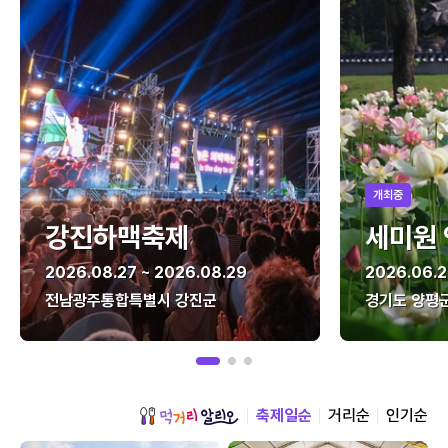
개최중
강진하맥축제
세미원
2026.08.27 ~ 2026.08.29
2026.06.2
전남광주통합특별시 강진군
경기도 양평
축제일순
거리순
인기순