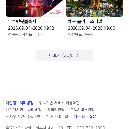
무주반딧불축제
왜관 홀리 페스티벌
2026.09.04~2026.09.12
2026.09.04~2026.09.06
전북특별자치도 무주군
경상북도 칠곡군
더보기 (36/617)
개인정보처리방침
위치기반 서비스 이용약관
개인위치정보 처리방침
저작권정책
고객서비스헌장
전자우편무단수집거부
찾아오시는 길
자주 묻는 질문
우)26464 강원도 원주시 세계로 10
TEL :
033-738-3000