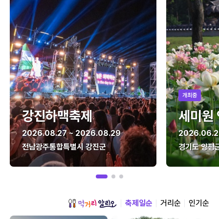
개최중
강진하맥축제
세미원
2026.08.27 ~ 2026.08.29
2026.06.2
전남광주통합특별시 강진군
경기도 양평
축제일순
거리순
인기순