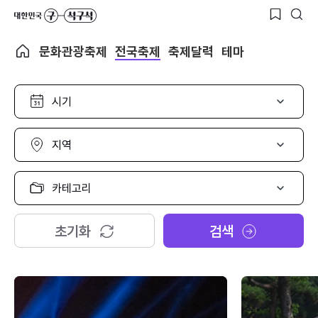
문화관광축제
전국축제
축제달력
테마
시
기
선
택
지
역
선
택
카
테
고
리
초기화
검색
선
택