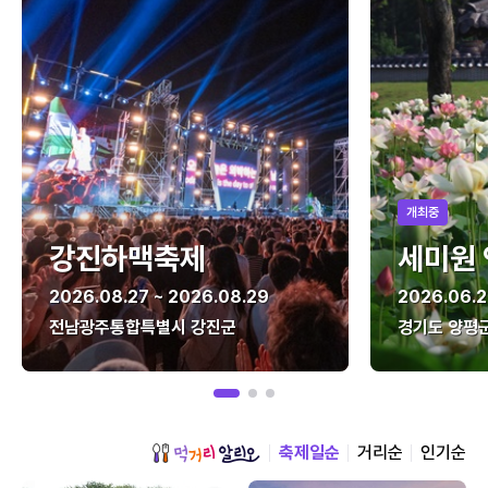
개최중
강진하맥축제
세미원
2026.08.27 ~ 2026.08.29
2026.06.2
전남광주통합특별시 강진군
경기도 양평
축제일순
거리순
인기순