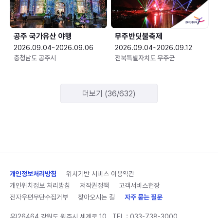
공주 국가유산 야행
무주반딧불축제
2026.09.04~2026.09.06
2026.09.04~2026.09.12
충청남도 공주시
전북특별자치도 무주군
더보기 (36/632)
개인정보처리방침
위치기반 서비스 이용약관
개인위치정보 처리방침
저작권정책
고객서비스헌장
전자우편무단수집거부
찾아오시는 길
자주 묻는 질문
우)26464 강원도 원주시 세계로 10
TEL :
033-738-3000