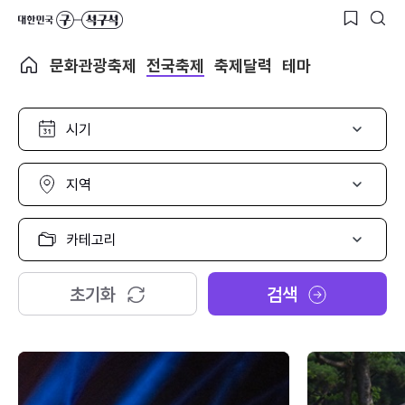
문화관광축제
전국축제
축제달력
테마
시
기
선
택
지
역
선
택
카
테
고
리
초기화
검색
선
택