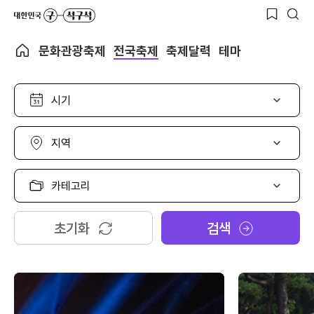
문화관광축제
전국축제
축제달력
테마
시
기
선
택
지
역
선
택
카
테
고
리
초기화
검색
선
택