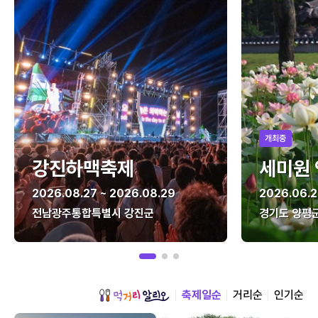
개최중
강진하맥축제
세미원
2026.08.27 ~ 2026.08.29
2026.06.2
전남광주통합특별시 강진군
경기도 양평
축제일순
거리순
인기순