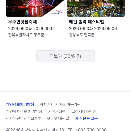
무주반딧불축제
왜관 홀리 페스티벌
2026.09.04~2026.09.12
2026.09.04~2026.09.06
전북특별자치도 무주군
경상북도 칠곡군
더보기 (36/617)
개인정보처리방침
위치기반 서비스 이용약관
개인위치정보 처리방침
저작권정책
고객서비스헌장
전자우편무단수집거부
찾아오시는 길
자주 묻는 질문
우)26464 강원도 원주시 세계로 10
TEL :
033-738-3000