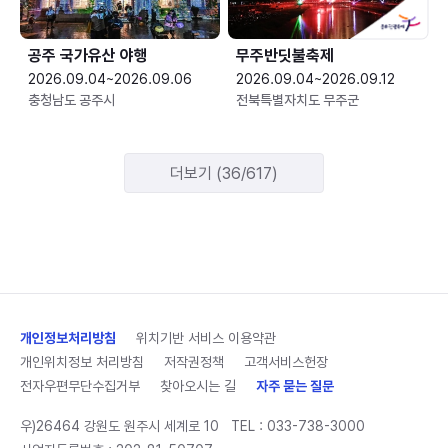
공주 국가유산 야행
무주반딧불축제
2026.09.04~2026.09.06
2026.09.04~2026.09.12
충청남도 공주시
전북특별자치도 무주군
더보기 (36/617)
개인정보처리방침
위치기반 서비스 이용약관
개인위치정보 처리방침
저작권정책
고객서비스헌장
전자우편무단수집거부
찾아오시는 길
자주 묻는 질문
우)26464 강원도 원주시 세계로 10
TEL :
033-738-3000