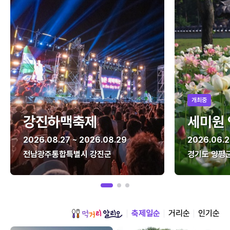
개최중
강진하맥축제
세미원
2026.08.27 ~ 2026.08.29
2026.06.2
전남광주통합특별시 강진군
경기도 양평
축제일순
거리순
인기순