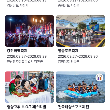
2026.08.20~2026.08.23
2026.08.22~2026.09.06
경상남도 사천시
충청남도 서천군
강진하맥축제
영동포도축제
2026.08.27~2026.08.29
2026.08.27~2026.08.30
전남광주통합특별시 강진군
충청북도 영동군
영양고추 H.O.T 페스티벌
전국해양스포츠제전