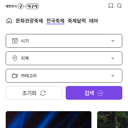
문화관광축제
전국축제
축제달력
테마
시
기
선
택
지
역
선
택
카
테
고
리
초기화
검색
선
택