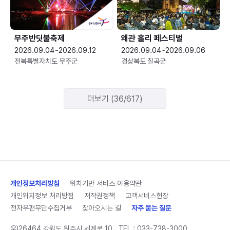
무주반딧불축제
왜관 홀리 페스티벌
2026.09.04~2026.09.12
2026.09.04~2026.09.06
전북특별자치도 무주군
경상북도 칠곡군
더보기 (36/617)
개인정보처리방침
위치기반 서비스 이용약관
개인위치정보 처리방침
저작권정책
고객서비스헌장
전자우편무단수집거부
찾아오시는 길
자주 묻는 질문
우)26464 강원도 원주시 세계로 10
TEL :
033-738-3000