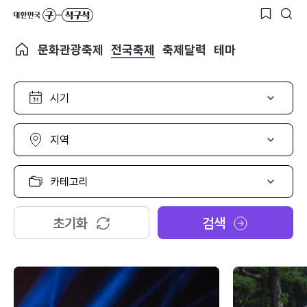
문화관광축제
전국축제
축제달력
테마
시
기
선
택
지
역
선
택
카
테
고
리
초기화
검색
선
택