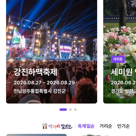
개최중
강진하맥축제
세미원
2026.08.27 ~ 2026.08.29
2026.06.2
전남광주통합특별시 강진군
경기도 양평
축제일순
거리순
인기순