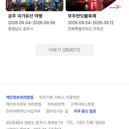
공주 국가유산 야행
무주반딧불축제
2026.09.04~2026.09.06
2026.09.04~2026.09.12
충청남도 공주시
전북특별자치도 무주군
더보기 (36/617)
개인정보처리방침
위치기반 서비스 이용약관
개인위치정보 처리방침
저작권정책
고객서비스헌장
전자우편무단수집거부
찾아오시는 길
자주 묻는 질문
우)26464 강원도 원주시 세계로 10
TEL :
033-738-3000