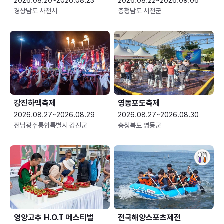
2026.08.20~2026.08.23
2026.08.22~2026.09.06
경상남도 사천시
충청남도 서천군
강진하맥축제
영동포도축제
2026.08.27~2026.08.29
2026.08.27~2026.08.30
전남광주통합특별시 강진군
충청북도 영동군
영양고추 H.O.T 페스티벌
전국해양스포츠제전