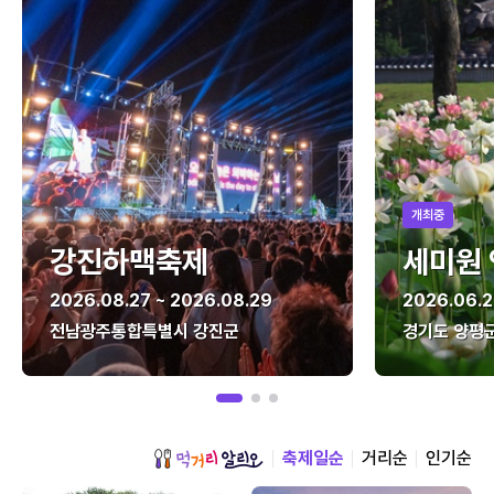
개최중
강진하맥축제
세미원
2026.08.27 ~ 2026.08.29
2026.06.2
전남광주통합특별시 강진군
경기도 양평
축제일순
거리순
인기순