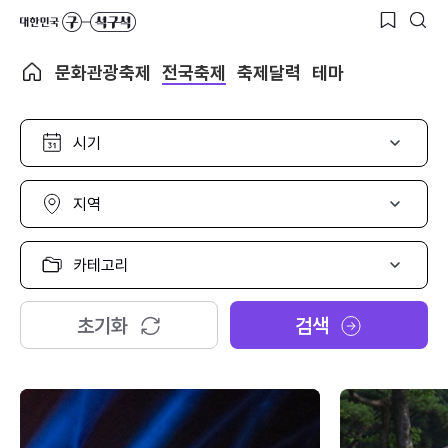
문화관광축제
전국축제
축제달력
테마
시
기
선
택
지
역
선
택
카
테
고
리
초기화
검색
선
택