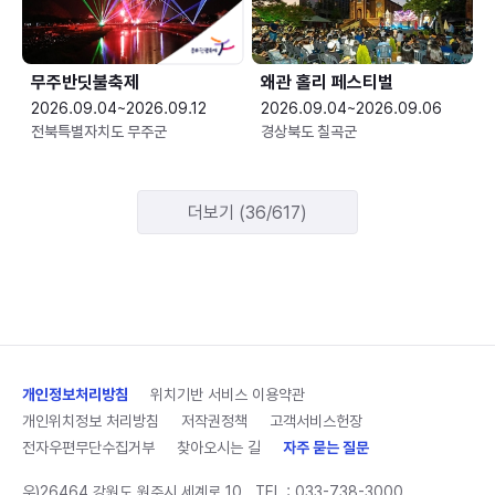
무주반딧불축제
왜관 홀리 페스티벌
2026.09.04~2026.09.12
2026.09.04~2026.09.06
전북특별자치도 무주군
경상북도 칠곡군
더보기 (36/617)
개인정보처리방침
위치기반 서비스 이용약관
개인위치정보 처리방침
저작권정책
고객서비스헌장
전자우편무단수집거부
찾아오시는 길
자주 묻는 질문
우)26464 강원도 원주시 세계로 10
TEL :
033-738-3000