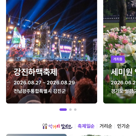
개최중
강진하맥축제
세미원
2026.08.27 ~ 2026.08.29
2026.06.2
전남광주통합특별시 강진군
경기도 양평
축제일순
거리순
인기순