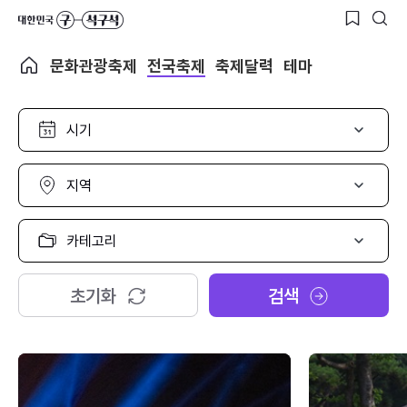
문화관광축제
전국축제
축제달력
테마
시
기
선
택
지
역
선
택
카
테
고
리
초기화
검색
선
택