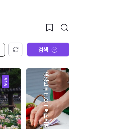
검색
초기화
영양고추 H.O.T 페스티벌
개최중