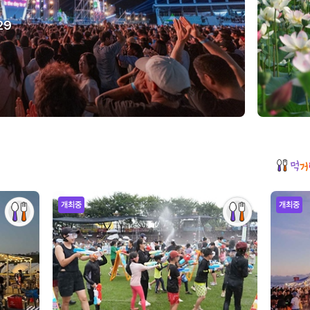
29
개최중
개최중