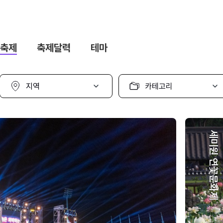
축제
축제달력
테마
지
카
역
테
선
고
택
리
선
택
세미원 연꽃문화제