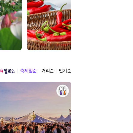
축제일순
거리순
인기순