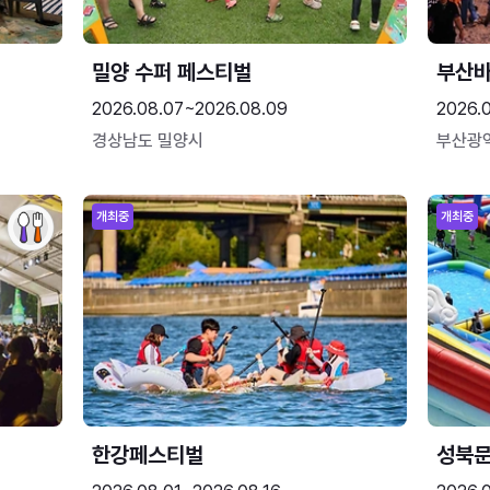
밀양 수퍼 페스티벌
부산
2026.08.07~2026.08.09
2026.
경상남도 밀양시
부산광
개최중
개최중
한강페스티벌
성북