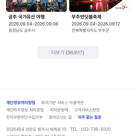
공주 국가유산 야행
무주반딧불축제
2026.09.04~2026.09.06
2026.09.04~2026.09.12
충청남도 공주시
전북특별자치도 무주군
더보기 (36/617)
개인정보처리방침
위치기반 서비스 이용약관
개인위치정보 처리방침
저작권정책
고객서비스헌장
전자우편무단수집거부
찾아오시는 길
자주 묻는 질문
우)26464 강원도 원주시 세계로 10
TEL :
033-738-3000