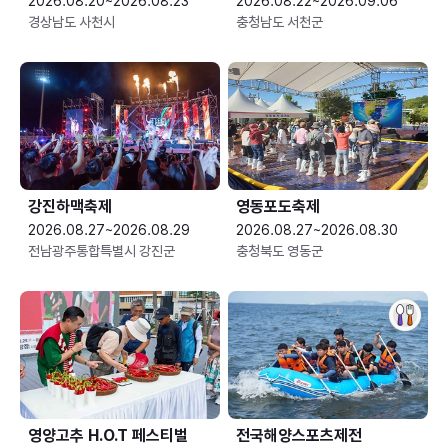
2026.08.20~2026.08.23
2026.08.22~2026.09.06
경상남도 사천시
충청남도 서천군
강진하맥축제
영동포도축제
2026.08.27~2026.08.29
2026.08.27~2026.08.30
전남광주통합특별시 강진군
충청북도 영동군
영양고추 H.O.T 페스티벌
전국해양스포츠제전