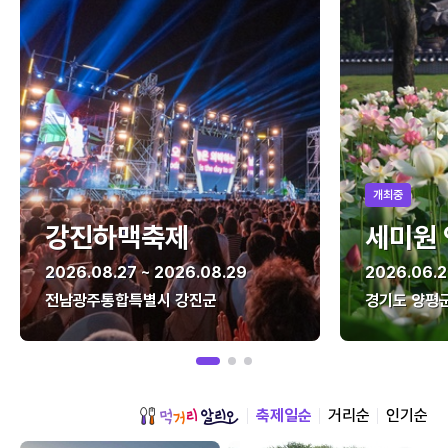
개최중
강진하맥축제
세미원
2026.08.27 ~ 2026.08.29
2026.06.2
전남광주통합특별시 강진군
경기도 양평
축제일순
거리순
인기순