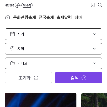
문화관광축제
전국축제
축제달력
테마
시
기
선
택
지
역
선
택
카
테
고
리
초기화
검색
선
택