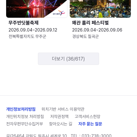
무주반딧불축제
왜관 홀리 페스티벌
2026.09.04~2026.09.12
2026.09.04~2026.09.06
전북특별자치도 무주군
경상북도 칠곡군
더보기 (36/617)
개인정보처리방침
위치기반 서비스 이용약관
개인위치정보 처리방침
저작권정책
고객서비스헌장
전자우편무단수집거부
찾아오시는 길
자주 묻는 질문
우)26464 강원도 원주시 세계로 10
TEL :
033-738-3000