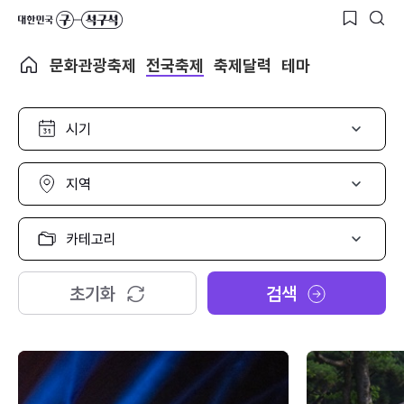
문화관광축제
전국축제
축제달력
테마
시
기
선
택
지
역
선
택
카
테
고
리
초기화
검색
선
택