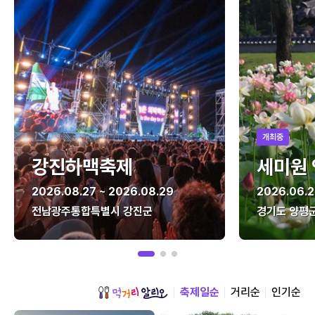
개최중
강진하맥축제
세미원
2026.08.27 ~ 2026.08.29
2026.06.2
전남광주통합특별시 강진군
경기도 양평
축제일순
거리순
인기순