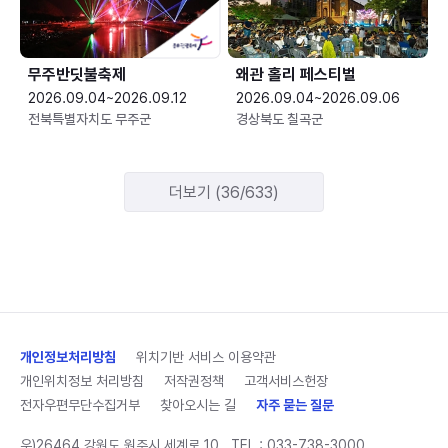
무주반딧불축제
왜관 홀리 페스티벌
2026.09.04~2026.09.12
2026.09.04~2026.09.06
전북특별자치도 무주군
경상북도 칠곡군
더보기 (36/633)
개인정보처리방침
위치기반 서비스 이용약관
개인위치정보 처리방침
저작권정책
고객서비스헌장
전자우편무단수집거부
찾아오시는 길
자주 묻는 질문
우)26464 강원도 원주시 세계로 10
TEL :
033-738-3000