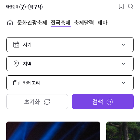
문화관광축제
전국축제
축제달력
테마
시
기
선
택
지
역
선
택
카
테
고
리
초기화
검색
선
택