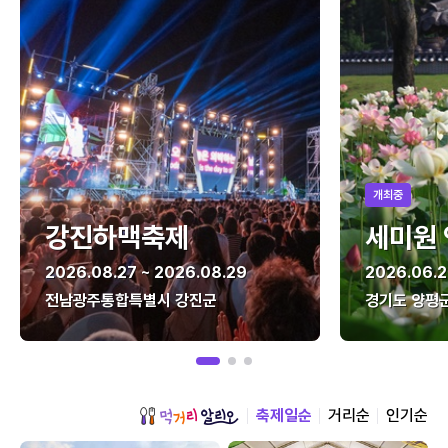
개최중
강진하맥축제
세미원
2026.08.27 ~ 2026.08.29
2026.06.2
전남광주통합특별시 강진군
경기도 양평
축제일순
거리순
인기순