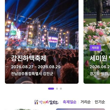
개최중
강진하맥축제
세미원
2026.08.27 ~ 2026.08.29
2026.06.2
전남광주통합특별시 강진군
경기도 양평
축제일순
거리순
인기순