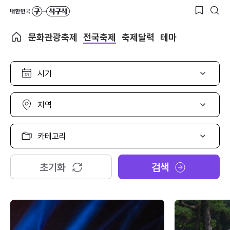
문화관광축제
전국축제
축제달력
테마
시
기
선
택
지
역
선
택
카
테
고
리
초기화
검색
선
택