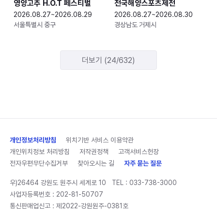
영양고추 H.O.T 페스티벌
전국해양스포츠제전
2026.08.27~2026.08.29
2026.08.27~2026.08.30
서울특별시 중구
경상남도 거제시
더보기 (24/632)
개인정보처리방침
위치기반 서비스 이용약관
개인위치정보 처리방침
저작권정책
고객서비스헌장
전자우편무단수집거부
찾아오시는 길
자주 묻는 질문
우)26464 강원도 원주시 세계로 10
TEL :
033-738-3000
사업자등록번호 : 202-81-50707
통신판매업신고 : 제2022-강원원주-0381호