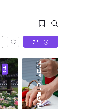
검색
초기화
영양고추 H.O.T 페스티벌
개최중