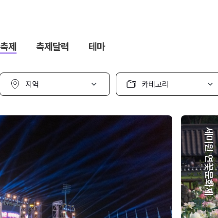
축제
축제달력
테마
지
카
역
테
선
고
택
리
선
택
세미원 연꽃문화제