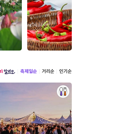
축제일순
거리순
인기순