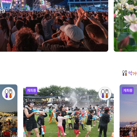
29
개최중
개최중