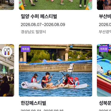
밀양 수퍼 페스티벌
부산
2026.08.07~2026.08.09
2026.
경상남도 밀양시
부산광
개최중
개최중
한강페스티벌
성북