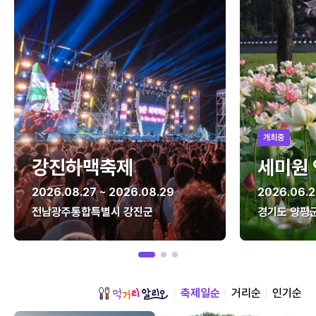
개최중
강진하맥축제
세미원
2026.08.27 ~ 2026.08.29
2026.06.2
전남광주통합특별시 강진군
경기도 양평
축제일순
거리순
인기순