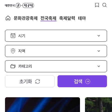
문화관광축제
전국축제
축제달력
테마
시
기
선
택
지
역
선
택
카
테
고
리
초기화
검색
선
택