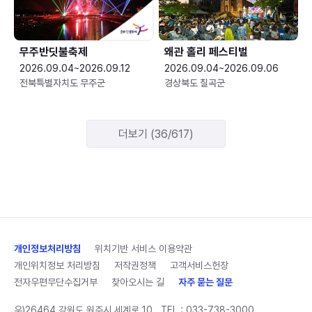
무주반딧불축제
왜관 홀리 페스티벌
2026.09.04~2026.09.12
2026.09.04~2026.09.06
전북특별자치도 무주군
경상북도 칠곡군
더보기 (36/617)
개인정보처리방침
위치기반 서비스 이용약관
개인위치정보 처리방침
저작권정책
고객서비스헌장
전자우편무단수집거부
찾아오시는 길
자주 묻는 질문
우)26464 강원도 원주시 세계로 10
TEL :
033-738-3000