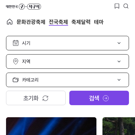
문화관광축제
전국축제
축제달력
테마
시
기
선
택
지
역
선
택
카
테
고
리
초기화
검색
선
택