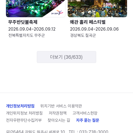
무주반딧불축제
왜관 홀리 페스티벌
2026.09.04~2026.09.12
2026.09.04~2026.09.06
전북특별자치도 무주군
경상북도 칠곡군
더보기 (36/633)
개인정보처리방침
위치기반 서비스 이용약관
개인위치정보 처리방침
저작권정책
고객서비스헌장
전자우편무단수집거부
찾아오시는 길
자주 묻는 질문
우)26464 강원도 원주시 세계로 10
TEL :
033-738-3000