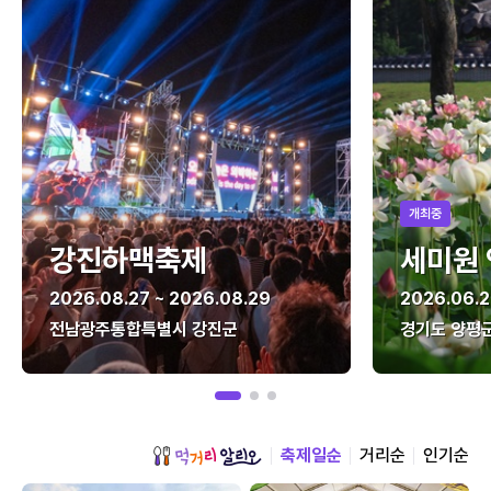
개최중
강진하맥축제
세미원
2026.08.27 ~ 2026.08.29
2026.06.2
전남광주통합특별시 강진군
경기도 양평
축제일순
거리순
인기순