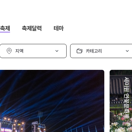
축제
축제달력
테마
지
카
역
테
선
고
택
리
선
택
세미원 연꽃문화제