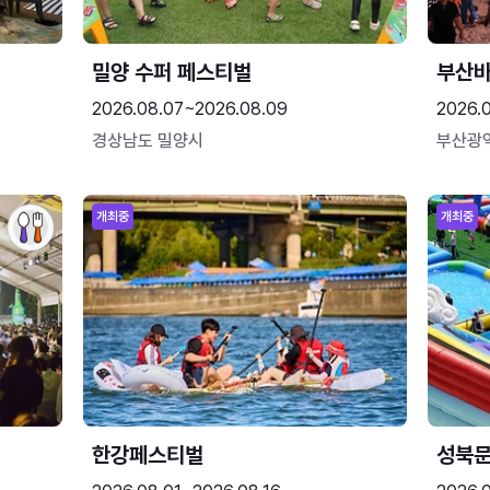
밀양 수퍼 페스티벌
부산
2026.08.07~2026.08.09
2026.
경상남도 밀양시
부산광
개최중
개최중
한강페스티벌
성북