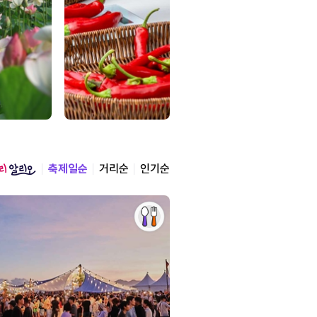
축제일순
거리순
인기순