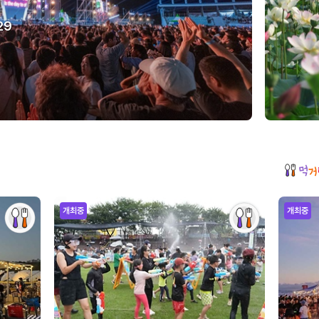
29
개최중
개최중