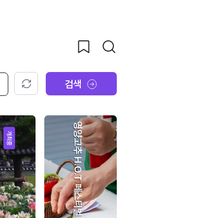
검색
초기화
영양고추 H.O.T 페스티벌
개최중