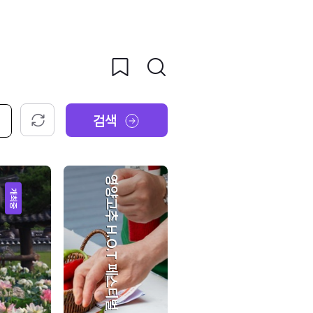
검색
초기화
영양고추 H.O.T 페스티벌
개최중