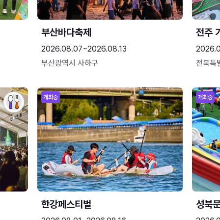
부산바다축제
전주 
2026.08.07~2026.08.13
2026.
부산광역시 사하구
전북특
개최중
개최중
한강페스티벌
성북