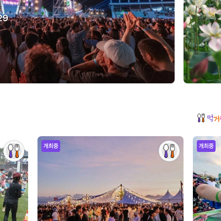
29
개최중
개최중