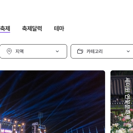
축제
축제달력
테마
지
카
역
테
선
고
택
리
선
택
세미원 연꽃문화제