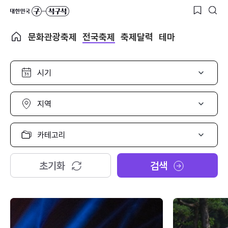
문화관광축제
전국축제
축제달력
테마
시
기
선
택
지
역
선
택
카
테
고
리
초기화
검색
선
택