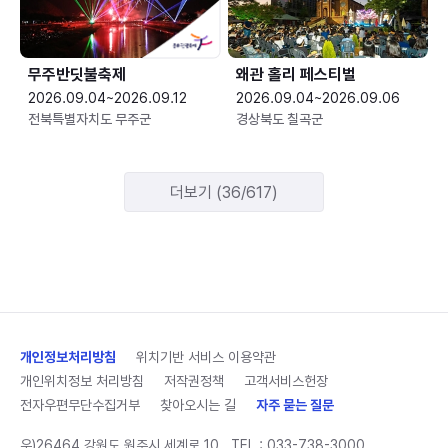
무주반딧불축제
왜관 홀리 페스티벌
2026.09.04~2026.09.12
2026.09.04~2026.09.06
전북특별자치도 무주군
경상북도 칠곡군
더보기 (36/617)
개인정보처리방침
위치기반 서비스 이용약관
개인위치정보 처리방침
저작권정책
고객서비스헌장
전자우편무단수집거부
찾아오시는 길
자주 묻는 질문
우)26464 강원도 원주시 세계로 10
TEL :
033-738-3000