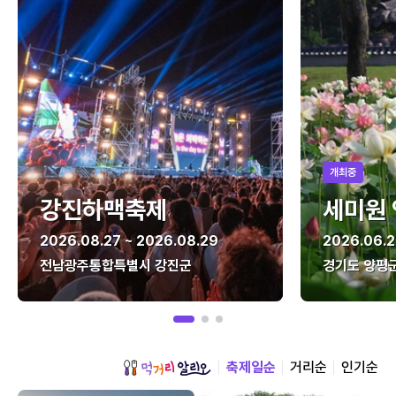
개최중
강진하맥축제
세미원
2026.08.27 ~ 2026.08.29
2026.06.2
전남광주통합특별시 강진군
경기도 양평
축제일순
거리순
인기순