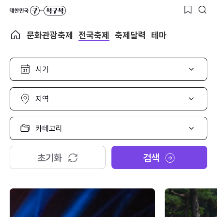
문화관광축제
전국축제
축제달력
테마
시
기
선
택
지
역
선
택
카
테
고
리
초기화
검색
선
택