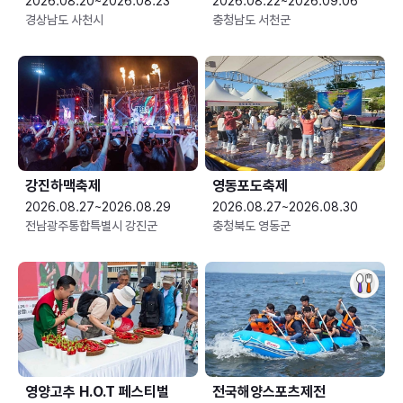
2026.08.20~2026.08.23
2026.08.22~2026.09.06
경상남도 사천시
충청남도 서천군
강진하맥축제
영동포도축제
2026.08.27~2026.08.29
2026.08.27~2026.08.30
전남광주통합특별시 강진군
충청북도 영동군
영양고추 H.O.T 페스티벌
전국해양스포츠제전