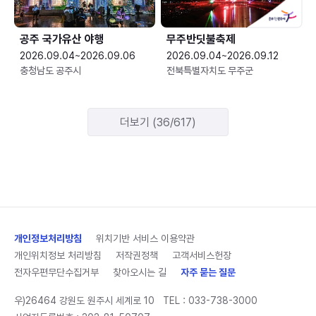
공주 국가유산 야행
무주반딧불축제
2026.09.04~2026.09.06
2026.09.04~2026.09.12
충청남도 공주시
전북특별자치도 무주군
더보기 (36/617)
개인정보처리방침
위치기반 서비스 이용약관
개인위치정보 처리방침
저작권정책
고객서비스헌장
전자우편무단수집거부
찾아오시는 길
자주 묻는 질문
우)26464 강원도 원주시 세계로 10
TEL :
033-738-3000