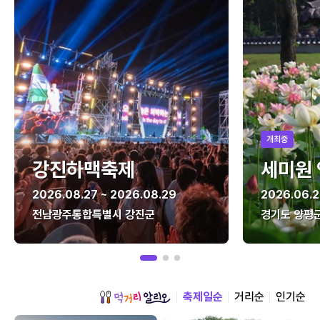
개최중
강진하맥축제
세미원
2026.08.27 ~ 2026.08.29
2026.06.2
전남광주통합특별시 강진군
경기도 양평
축제일순
거리순
인기순