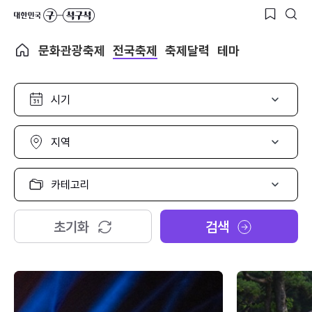
문화관광축제
전국축제
축제달력
테마
시
기
선
택
지
역
선
택
카
테
고
리
초기화
검색
선
택