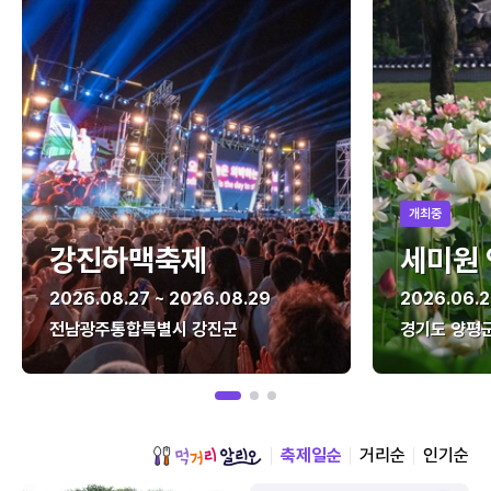
개최중
강진하맥축제
세미원
2026.08.27 ~ 2026.08.29
2026.06.2
전남광주통합특별시 강진군
경기도 양평
축제일순
거리순
인기순