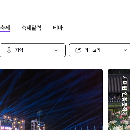
축제
축제달력
테마
지
카
역
테
선
고
택
리
선
택
세미원 연꽃문화제