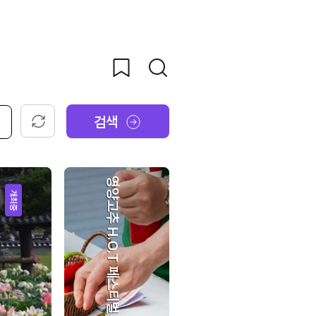
검색
초기화
영양고추 H.O.T 페스티벌
개최중