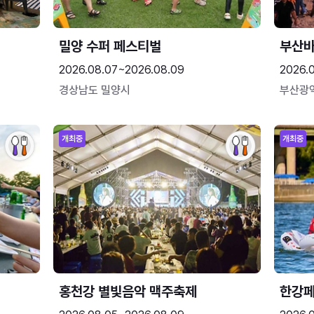
밀양 수퍼 페스티벌
부산
2026.08.07~2026.08.09
2026.
경상남도 밀양시
부산광
개최중
개최중
홍천강 별빛음악 맥주축제
한강