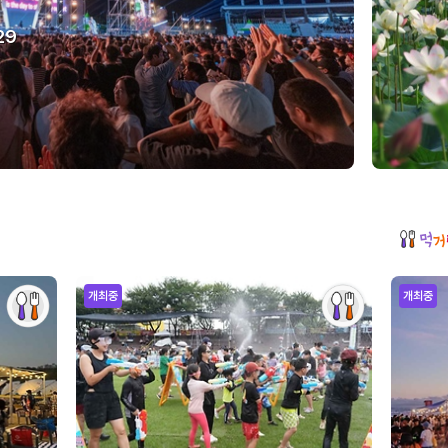
29
개최중
개최중