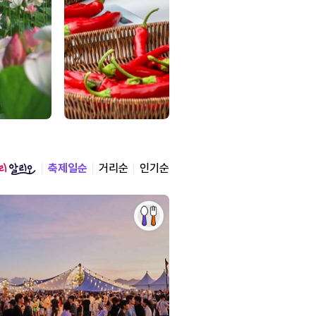
축제일순
거리순
인기순